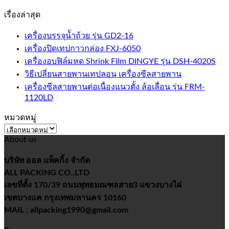
เรื่องล่าสุด
เครื่องบรรจุน้ำถ้วย รุ่น GD2-16
เครื่องปิดเทปกาวกล่อง FXJ-6050
เครื่องอบฟิล์มหด Shrink Film DINGYE รุ่น DSH-4020S
วิธีเปลี่ยนสายพานเทปลอน เครื่องซีลสายพาน
เครื่องซีลสายพานต่อเนื่องแนวตั้ง ล้อเลื่อน รุ่น FRM-
1120LD
หมวดหมู่
หมวด
About us
หมู่
บริษัท ออล แพ็คกิ้ง จำกัด
ALL PACKING CO.,LTD
เลขที่ตั้ง 170/39 ถนนพุทธมณฑลสาย3 แขวงบางไผ่
เขตบางแค กรุงเทพมหานคร 10160
MAIL : allpacking1990@gmail.com