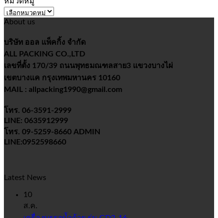
หมวดหมู่
หมวด
About us
หมู่
บริษัท ออล แพ็คกิ้ง จำกัด
ALL PACKING CO.,LTD
เลขที่ตั้ง 170/39 ถนนพุทธมณฑลสาย3 แขวงบางไผ่
เขตบางแค กรุงเทพมหานคร 10160
MAIL : allpacking1990@gmail.com
โทร. 06-3591-2999
LINE: 0635912999
โทร. 09-5259-8660 ADMIN
LINE:0952598660
Latest News
10
ส.ค.
เครื่องบรรจุน้ำถ้วย รุ่น GD2-16