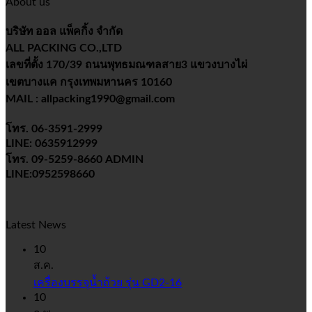
About us
หมู่
บริษัท ออล แพ็คกิ้ง จำกัด
ALL PACKING CO.,LTD
เลขที่ตั้ง 170/39 ถนนพุทธมณฑลสาย3 แขวงบางไผ่
เขตบางแค กรุงเทพมหานคร 10160
MAIL : allpacking1990@gmail.com
โทร. 06-3591-2999
LINE: 0635912999
โทร. 09-5259-8660 ADMIN
LINE:0952598660
Latest News
10
ส.ค.
เครื่องบรรจุน้ำถ้วย รุ่น GD2-16
10