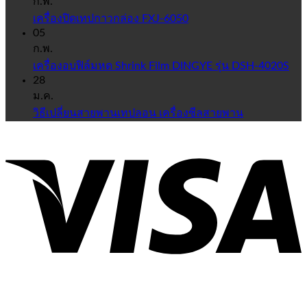
ก.พ.
เครื่องปิดเทปกาวกล่อง FXJ-6050
05
ก.พ.
เครื่องอบฟิล์มหด Shrink Film DINGYE รุ่น DSH-4020S
28
ม.ค.
วิธีเปลี่ยนสายพานเทปลอน เครื่องซีลสายพาน