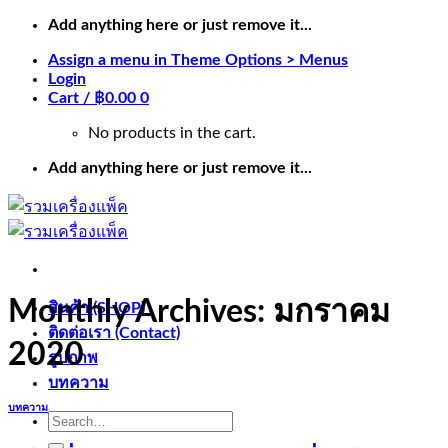
Skip
Add anything here or just remove it...
to
Assign a menu in Theme Options > Menus
content
Login
Cart /
฿
0.00
0
No products in the cart.
Add anything here or just remove it...
Monthly Archives:
มกราคม
สินค้า (SHOP)
ติดต่อเรา (Contact)
2020
รูปภาพ
บทความ
บทความ
Search
for: