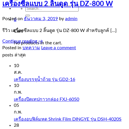
เครื่องซีลแบบ 2 ลิ้นดูด รุ่น DZ-800 W
Search
for:
Posted on
ธันวาคม 3, 2019
by
admin
0
รีวิว เครื่องซีลแบบ 2 ลิ้นดูด รุ่น DZ-800 W สำหรับลูกค้ […]
Cart
Continue reading
→
No products in the cart.
Posted in
บทความ
Leave a comment
posts ล่าสุด
10
ส.ค.
เครื่องบรรจุน้ำถ้วย รุ่น GD2-16
10
ก.พ.
เครื่องปิดเทปกาวกล่อง FXJ-6050
05
ก.พ.
เครื่องอบฟิล์มหด Shrink Film DINGYE รุ่น DSH-4020S
28