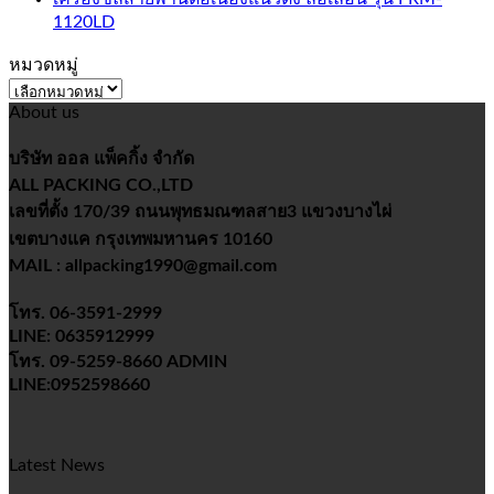
1120LD
หมวดหมู่
หมวด
About us
หมู่
บริษัท ออล แพ็คกิ้ง จำกัด
ALL PACKING CO.,LTD
เลขที่ตั้ง 170/39 ถนนพุทธมณฑลสาย3 แขวงบางไผ่
เขตบางแค กรุงเทพมหานคร 10160
MAIL : allpacking1990@gmail.com
โทร. 06-3591-2999
LINE: 0635912999
โทร. 09-5259-8660 ADMIN
LINE:0952598660
Latest News