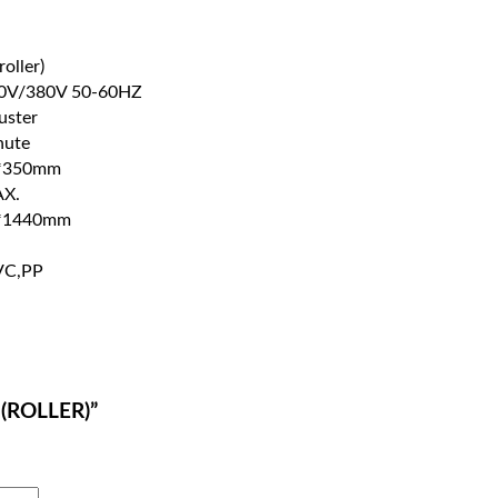
oller)
20V/380V 50-60HZ
uster
nute
*350mm
X.
*1440mm
VC,PP
35(ROLLER)”