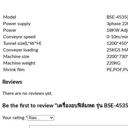
Model
BSE-4535(r
Power supply
3phase 2
Power
18KW Adj
Conveyor speed
0-10m/mi
Tunnel size(L*W*H)
1200*450
Conveyer loading
25KGS MA
Machine size
2200*730
Machine weight
220KG
Shrink film
PE,POF,P
Reviews
There are no reviews yet.
Be the first to review “เครื่องอบฟิล์มหด รุ่น BSE-45
Your rating
*