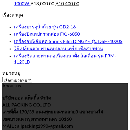
1000W
฿
18,000.00
฿
10,400.00
เรื่องล่าสุด
เครื่องบรรจุน้ำถ้วย รุ่น GD2-16
เครื่องปิดเทปกาวกล่อง FXJ-6050
เครื่องอบฟิล์มหด Shrink Film DINGYE รุ่น DSH-4020S
วิธีเปลี่ยนสายพานเทปลอน เครื่องซีลสายพาน
เครื่องซีลสายพานต่อเนื่องแนวตั้ง ล้อเลื่อน รุ่น FRM-
1120LD
หมวดหมู่
หมวด
About us
หมู่
บริษัท ออล แพ็คกิ้ง จำกัด
ALL PACKING CO.,LTD
เลขที่ตั้ง 170/39 ถนนพุทธมณฑลสาย3 แขวงบางไผ่
เขตบางแค กรุงเทพมหานคร 10160
MAIL : allpacking1990@gmail.com