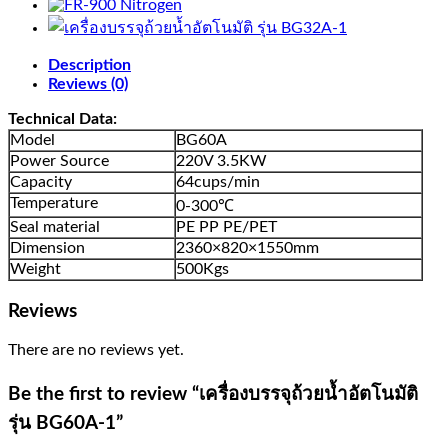
อัตโนมัติ
รุ่น
Description
BG60A-
Reviews (0)
1
quantity
Technical Data:
Model
BG60A
Power Source
220V 3.5KW
Capacity
64cups/min
Temperature
0-300℃
Seal material
PE PP PE/PET
Dimension
2360×820×1550mm
Weight
500Kgs
Reviews
There are no reviews yet.
Be the first to review “เครื่องบรรจุถ้วยน้ำอัตโนมัติ
รุ่น BG60A-1”