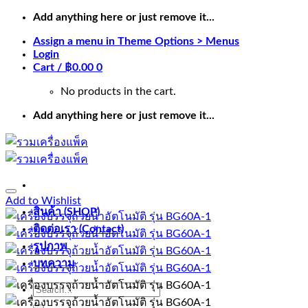
Skip
Add anything here or just remove it...
to
Assign a menu in Theme Options > Menus
content
Login
Cart /
฿
0.00
0
No products in the cart.
Add anything here or just remove it...
Add to Wishlist
สินค้า (SHOP)
ติดต่อเรา (Contact)
รูปภาพ
บทความ
Search
for: