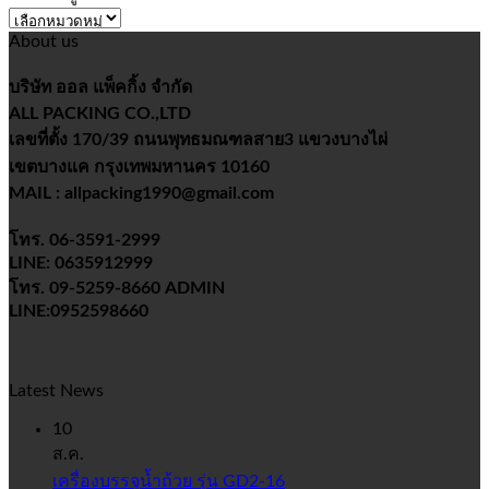
หมวด
About us
หมู่
บริษัท ออล แพ็คกิ้ง จำกัด
ALL PACKING CO.,LTD
เลขที่ตั้ง 170/39 ถนนพุทธมณฑลสาย3 แขวงบางไผ่
เขตบางแค กรุงเทพมหานคร 10160
MAIL : allpacking1990@gmail.com
โทร. 06-3591-2999
LINE: 0635912999
โทร. 09-5259-8660 ADMIN
LINE:0952598660
Latest News
10
ส.ค.
เครื่องบรรจุน้ำถ้วย รุ่น GD2-16