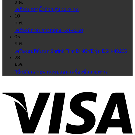
ส.ค.
เครื่องบรรจุน้ำถ้วย รุ่น GD2-16
10
ก.พ.
เครื่องปิดเทปกาวกล่อง FXJ-6050
05
ก.พ.
เครื่องอบฟิล์มหด Shrink Film DINGYE รุ่น DSH-4020S
28
ม.ค.
วิธีเปลี่ยนสายพานเทปลอน เครื่องซีลสายพาน