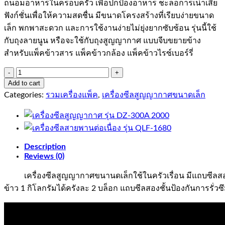
ถนอมอาหารในครอบครัว เพื่อปกป้องอาหาร ชะลอการเน่าเสีย
ฟังก์ชั่นเพื่อให้ความสดชื่น มีขนาดโครงสร้างที่เรียบง่ายขนาด
เล็ก พกพาสะดวก และการใช้งานง่ายไม่ยุ่งยากซับซ้อน รุ่นนี้ใช้
กับถุงลายนูน หรือจะใช้กับถุงสูญญากาศ แบบจีบขยายข้าง
สำหรับแพ็คข้าวสาร แพ็คข้าวกล้อง แพ็คข้าวไรซ์เบอร์รี่
เครื่อง
Add to cart
ซีล
Categories:
รวมเครื่องแพ็ค
,
เครื่องซีลสูญญากาศขนาดเล็ก
สูญ
ญา
กาศ
รุ่น
VS-
Description
950
Reviews (0)
quantity
เครื่องซีลสูญญากาศขนานดเล็กใช้ในครัวเรื่อน มีแถบซีลสองเ
ข้าว 1 กิโลกรัมได้ครังละ 2 บล็อก แถบซีลสองชั้นป้องกันการรั่วซึ