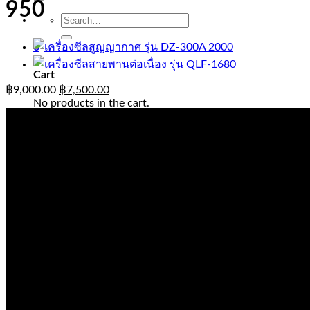
950
Search
for:
0
Cart
฿
9,000.00
฿
7,500.00
No products in the cart.