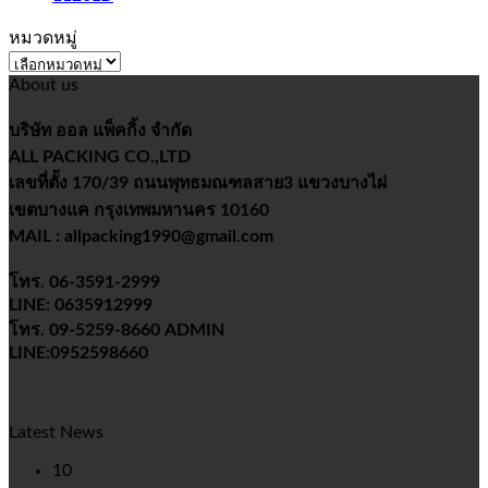
หมวดหมู่
หมวด
About us
หมู่
บริษัท ออล แพ็คกิ้ง จำกัด
ALL PACKING CO.,LTD
เลขที่ตั้ง 170/39 ถนนพุทธมณฑลสาย3 แขวงบางไผ่
เขตบางแค กรุงเทพมหานคร 10160
MAIL : allpacking1990@gmail.com
โทร. 06-3591-2999
LINE: 0635912999
โทร. 09-5259-8660 ADMIN
LINE:0952598660
Latest News
10