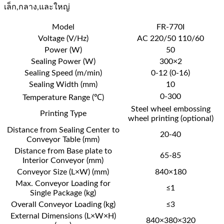
เล็ก,กลาง,และใหญ่
Model
FR-770I
Voltage (V/Hz)
AC 220/50 110/60
Power (W)
50
Sealing Power (W)
300×2
Sealing Speed (m/min)
0-12 (0-16)
Sealing Width (mm)
10
0-300
Temperature Range (℃)
Steel wheel embossing
Printing Type
wheel printing (optional)
Distance from Sealing Center to
20-40
Conveyor Table (mm)
Distance from Base plate to
65-85
Interior Conveyor (mm)
Conveyor Size (L×W) (mm)
840×180
Max. Conveyor Loading for
≤1
Single Package (kg)
Overall Conveyor Loading (kg)
≤3
External Dimensions (L×W×H)
840×380×320