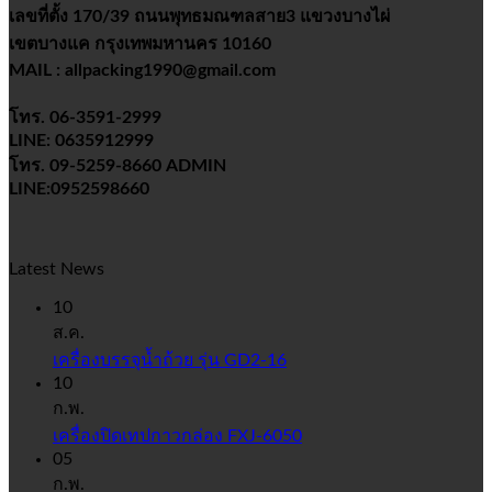
เลขที่ตั้ง 170/39 ถนนพุทธมณฑลสาย3 แขวงบางไผ่
เขตบางแค กรุงเทพมหานคร 10160
MAIL : allpacking1990@gmail.com
โทร. 06-3591-2999
LINE: 0635912999
โทร. 09-5259-8660 ADMIN
LINE:0952598660
Latest News
10
ส.ค.
เครื่องบรรจุน้ำถ้วย รุ่น GD2-16
10
ก.พ.
เครื่องปิดเทปกาวกล่อง FXJ-6050
05
ก.พ.