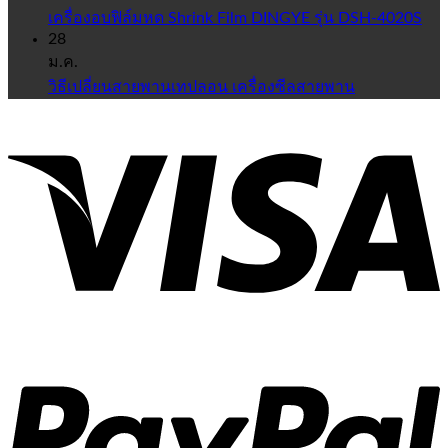
เครื่องอบฟิล์มหด Shrink Film DINGYE รุ่น DSH-4020S
28
ม.ค.
วิธีเปลี่ยนสายพานเทปลอน เครื่องซีลสายพาน