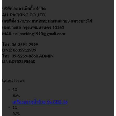
บริษัท ออล แพ็คกิ้ง จำกัด
ALL PACKING CO.,LTD
เลขที่ตั้ง 170/39 ถนนพุทธมณฑลสาย3 แขวงบางไผ่
เขตบางแค กรุงเทพมหานคร 10160
MAIL : allpacking1990@gmail.com
โทร. 06-3591-2999
LINE: 0635912999
โทร. 09-5259-8660 ADMIN
LINE:0952598660
Latest News
10
ส.ค.
เครื่องบรรจุน้ำถ้วย รุ่น GD2-16
10
ก.พ.