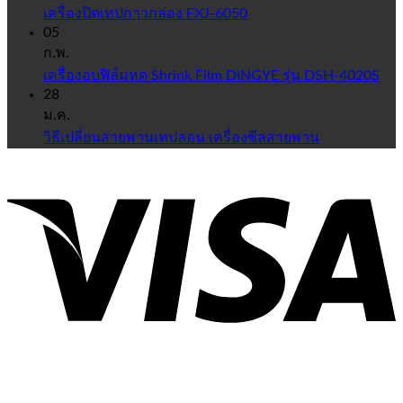
เครื่องปิดเทปกาวกล่อง FXJ-6050
05
ก.พ.
เครื่องอบฟิล์มหด Shrink Film DINGYE รุ่น DSH-4020S
28
ม.ค.
วิธีเปลี่ยนสายพานเทปลอน เครื่องซีลสายพาน