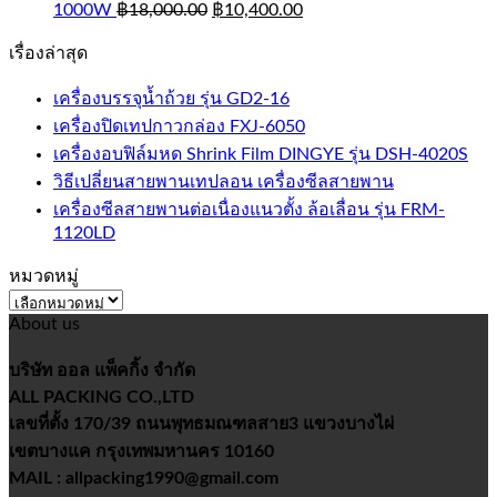
1000W
฿
18,000.00
฿
10,400.00
เรื่องล่าสุด
เครื่องบรรจุน้ำถ้วย รุ่น GD2-16
เครื่องปิดเทปกาวกล่อง FXJ-6050
เครื่องอบฟิล์มหด Shrink Film DINGYE รุ่น DSH-4020S
วิธีเปลี่ยนสายพานเทปลอน เครื่องซีลสายพาน
เครื่องซีลสายพานต่อเนื่องแนวตั้ง ล้อเลื่อน รุ่น FRM-
1120LD
หมวดหมู่
หมวด
About us
หมู่
บริษัท ออล แพ็คกิ้ง จำกัด
ALL PACKING CO.,LTD
เลขที่ตั้ง 170/39 ถนนพุทธมณฑลสาย3 แขวงบางไผ่
เขตบางแค กรุงเทพมหานคร 10160
MAIL : allpacking1990@gmail.com