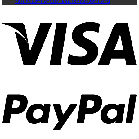
วิธีเปลี่ยนสายพานเทปลอน เครื่องซีลสายพาน