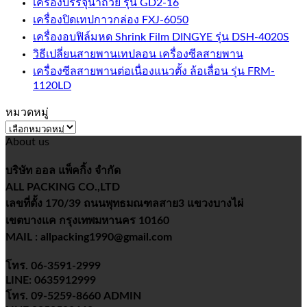
เครื่องบรรจุน้ำถ้วย รุ่น GD2-16
เครื่องปิดเทปกาวกล่อง FXJ-6050
เครื่องอบฟิล์มหด Shrink Film DINGYE รุ่น DSH-4020S
วิธีเปลี่ยนสายพานเทปลอน เครื่องซีลสายพาน
เครื่องซีลสายพานต่อเนื่องแนวตั้ง ล้อเลื่อน รุ่น FRM-
1120LD
หมวดหมู่
หมวด
About us
หมู่
บริษัท ออล แพ็คกิ้ง จำกัด
ALL PACKING CO.,LTD
เลขที่ตั้ง 170/39 ถนนพุทธมณฑลสาย3 แขวงบางไผ่
เขตบางแค กรุงเทพมหานคร 10160
MAIL : allpacking1990@gmail.com
โทร. 06-3591-2999
LINE: 0635912999
โทร. 09-5259-8660 ADMIN