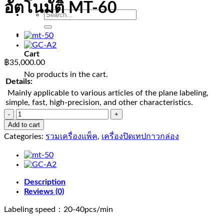
อัตโนมัติ MT-60
Search
for:
0
Cart
฿
35,000.00
No products in the cart.
Details:
Mainly applicable to various articles of the plane labeling,
simple, fast, high-precision, and other characteristics.
เครื่อง
Add to cart
ติด
Categories:
รวมเครื่องแพ็ค
,
เครื่องปิดเทปกาวกล่อง
ฉลาก
พื้น
ผิว
กึ่ง
Description
อัตโนมัติ
Reviews (0)
MT-
Labeling speed：20-40pcs/min
60
quantity