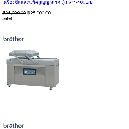
เครื่องซีลและแพ็คสูญญากาศ รุ่น VM-400E/B
฿
35,000.00
฿
25,000.00
Sale!