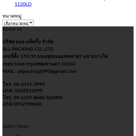
1120LD
หมวดหมู่
หมวด
About us
หมู่
บริษัท ออล แพ็คกิ้ง จำกัด
ALL PACKING CO.,LTD
เลขที่ตั้ง 170/39 ถนนพุทธมณฑลสาย3 แขวงบางไผ่
เขตบางแค กรุงเทพมหานคร 10160
MAIL : allpacking1990@gmail.com
โทร. 06-3591-2999
LINE: 0635912999
โทร. 09-5259-8660 ADMIN
LINE:0952598660
Latest News